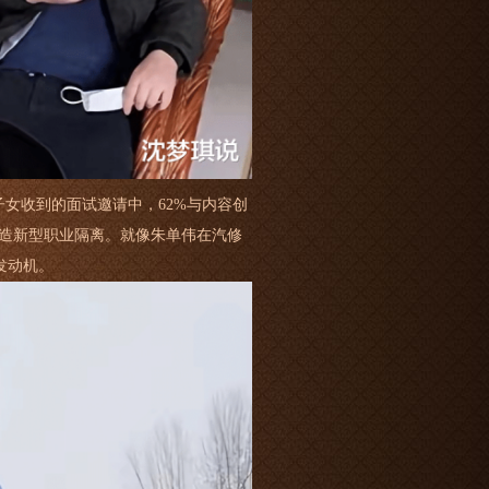
子女收到的面试邀请中，62%与内容创
制造新型职业隔离。就像朱单伟在汽修
发动机。