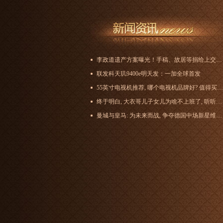
李政道遗产方案曝光！手稿、故居等捐给上交大，与杨振宁恩怨了结_物理学_中国_科学
联发科天玑9400e明天发：一加全球首发
55英寸电视机推荐, 哪个电视机品牌好? 值得买的八款55英寸电视机
终于明白, 大衣哥儿子女儿为啥不上班了, 听听他父亲朱之文怎么说!
曼城与皇马: 为未来而战, 争夺德国中场新星维尔茨