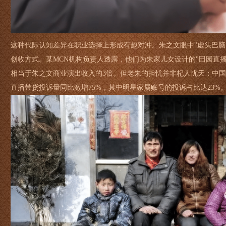
这种代际认知差异在职业选择上形成有趣对冲。朱之文眼中"虚头巴脑
创收方式。某MCN机构负责人透露，他们为朱家儿女设计的"田园直
相当于朱之文商业演出收入的3倍。但老朱的担忧并非杞人忧天：中国消
直播带货投诉量同比激增75%，其中明星家属账号的投诉占比达23%