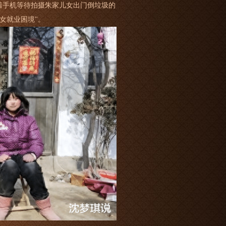
着手机等待拍摄朱家儿女出门倒垃圾的
女就业困境"。